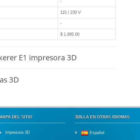
-
115 / 230 V
-
$ 1,995.00
nkerer E1 impresora 3D
ras 3D
MAPA DEL SITIO
3DILLA EN OTRAS IDIOMAS
Impresora 3D
Español