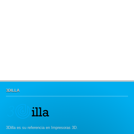
3DILLA
3Dilla es su referencia en Impresoras 3D.