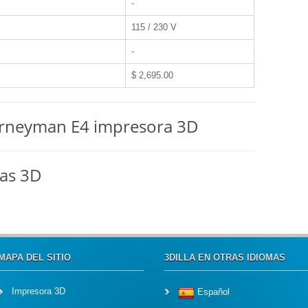
-
115 / 230 V
-
$ 2,695.00
ourneyman E4 impresora 3D
ras 3D
MAPA DEL SITIO
3DILLA EN OTRAS IDIOMAS
Impresora 3D
Español