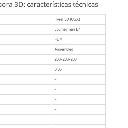
ra 3D: características técnicas
Hyrel 3D (USA)
Journeyman E4
FDM
Assembled
200x200x200
0.35
-
-
-
-